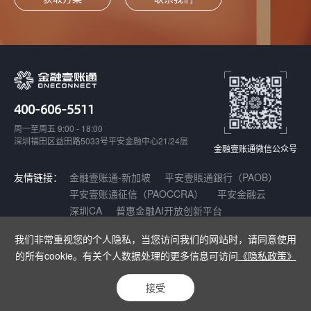
400-606-5511
周一至周五 9:00 - 18:00
深圳福田区益田路5033号平安金融中心21/24层
金融壹账通微信公众号
友情链接：
金融壹账通-新加坡
平安壹賬通銀行（PAOB）
平安壹账通征信（PAOCCRA）
平安金融云
深圳CA
普惠金融AI开放创新平台
我们非常重视您的个人隐私，当您访问我们的网站时，请同意使用
Copyright © 2021-2025 深圳壹账通智能科技有限公司 |
增值电信业务经营
的所有cookie。有关个人数据处理的更多信息可访问
《隐私政策》
许可证：粤B2-20180141
|
粤ICP备17140175号
|
粤公网安备
44030402003962号
接受
网站声明
隐私保护声明
网站地图