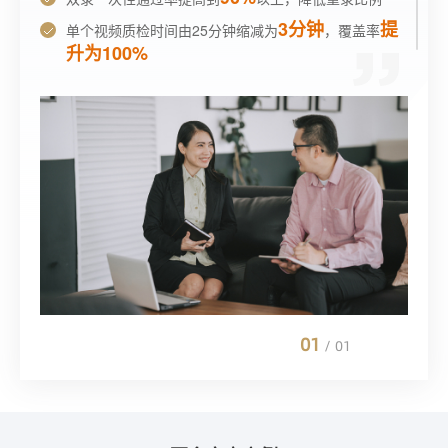
3分钟
提
单个视频质检时间由25分钟缩减为
，覆盖率
升为100%
50%
节省质检团队人力成本
以上
01
/
01