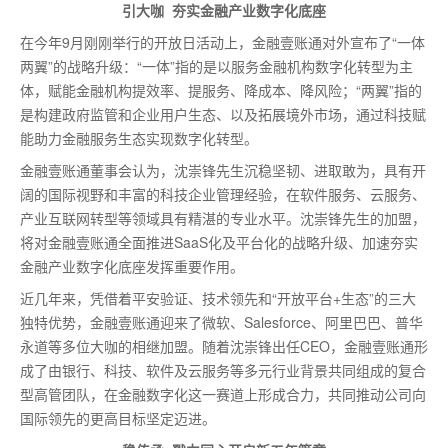
引大咖 夯实金融产业数字化底座
在今年9月刚刚举行的开放日活动上，金融壹账通对外宣布了“一体
两翼”的战略升级：“一体”指的是以服务金融机构数字化转型为主
体，赋能金融机构提效率、提服务、降成本、降风险；“两翼”指的
是构建政府监管和企业用户生态、以及拓展境外市场，通过科技赋
能助力金融服务生态实现数字化转型。
金融壹账通董事会认为，沈崇锋先生沉稳坚韧、进取敢为，具有开
阔的国际视野和丰富的科技企业管理经验，在软件服务、云服务、
产业互联网转型等领域具有精湛的专业水平。沈崇锋先生的加盟，
将对金融壹账通全面推进SaaS化及平台化的战略升级、加速夯实
金融产业数字化底座发挥重要作用。
近几年来，凭借着平安验证、技术领先和“开放平台+生态”的三大
独特优势，金融壹账通迎来了微软、Salesforce、阿里巴巴、普华
永道等多位大咖的相继加盟。随着沈崇锋出任CEO，金融壹账通形
成了由银行、科技、软件及云服务等多元行业背景共同组成的复合
型高管团队，在金融数字化这一赛道上形成合力，共同推动公司向
国际领先的更高目标坚定迈进。