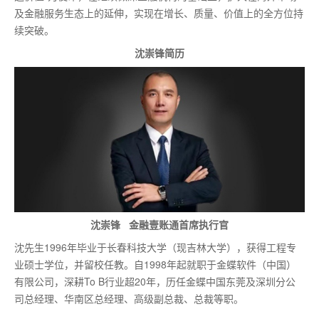
及金融服务生态上的延伸，实现在增长、质量、价值上的全方位持
续突破。
沈崇锋简历
沈崇锋 金融壹账通首席执行官
沈先生1996年毕业于长春科技大学（现吉林大学），获得工程专
业硕士学位，并留校任教。自1998年起就职于金蝶软件（中国）
有限公司，深耕To B行业超20年，历任金蝶中国东莞及深圳分公
司总经理、华南区总经理、高级副总裁、总裁等职。