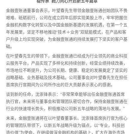
稳传承 戮力同心开启新五年篇章
金融壹账通董事会表示，叶望春先生带领金融壹账通创始团队不畏
艰难、砥砺前行，公司在成立四年后即实现美股上市，牢牢把握住
金融机构数字化转型以及中国金融新基建的发展机遇，在第一个五
年发展里，坚定不移地推动“技术＋业务”双赋能模式，在产品和客
户升级上均实现突破，为金融壹账通的持续发展打下坚实的客户基
础。
在叶望春先生的带领下，金融壹账通已经成为行业领先的商业科技
云服务平台，产品实现了多样化和持续创新，经营业绩持续改善，
市场地位不断提升，为公司长期、健康、稳定的发展奠定了坚实的
战略基础、业务基础及技术基础。公司董事会对叶望春先生在担任
首席执行官期间为公司所作出的巨大贡献表示衷心的感谢。
谈到新的任命，沈崇锋表示：“非常荣幸能够出任金融壹账通首席
执行官，未来将与董事会和管理团队密切合作，保持金融壹账通在
行业的快速增长势头，积极推动公司新五年战略的落地与发展。”
未来，金融壹账通将在以叶望春董事长、沈崇锋首席执行官为核心
的管理团队带领下，以新五年战略升级为锚点，以“专业，科技创
造价值”为使命，在继续做深金融机构的基础上，扩大在海外市场