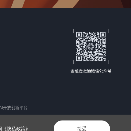
金融壹账通微信公众号
AI开放创新平台
安备 44030402003962号
问
《隐私政策》
接受