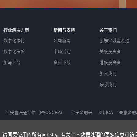
行业解决方案
新闻与支持
关于我们
数字化银行
公司新闻
了解金融壹账通
数字化保险
市场活动
美股投资者
加马平台
资料下载
港股投资者
加入我们
联系我们
平安壹账通征信（PAOCCRA）
平安金融云
深圳CA
普惠金融
电信业务经营许可证：粤B2-20180141
|
粤ICP备17140175号
|
粤公网
请同意使用的所有cookie。有关个人数据处理的更多信息可访