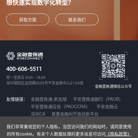
想快速实现数字化转型？
获取方案
联系我们
400-606-5511
周一至周五 9:00 - 18:00
深圳福田区益田路5033号平安金融中心21/24层
金融壹账通微信公众号
友情链接：
金融壹账通-新加坡
平安壹賬通銀行（PAOB）
平安壹账通征信（PAOCCRA）
平安金融云
深圳CA
普惠金融AI开放创新平台
我们非常重视您的个人隐私，当您访问我们的网站时，请同意使用
Copyright © 2021-2025 深圳壹账通智能科技有限公司 |
增值电信业务经营
的所有cookie。有关个人数据处理的更多信息可访问
《隐私政策》
许可证：粤B2-20180141
|
粤ICP备17140175号
|
粤公网安备