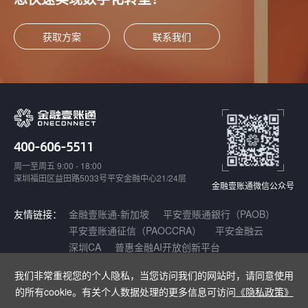
获取方案
联系我们
400-606-5511
周一至周五 9:00 - 18:00
深圳福田区益田路5033号平安金融中心21/24层
金融壹账通微信公众号
友情链接：
金融壹账通-新加坡
平安壹賬通銀行（PAOB）
平安壹账通征信（PAOCCRA）
平安金融云
深圳CA
普惠金融AI开放创新平台
我们非常重视您的个人隐私，当您访问我们的网站时，请同意使用
Copyright © 2021-2025 深圳壹账通智能科技有限公司 |
增值电信业务经营
的所有cookie。有关个人数据处理的更多信息可访问
《隐私政策》
许可证：粤B2-20180141
|
粤ICP备17140175号
|
粤公网安备