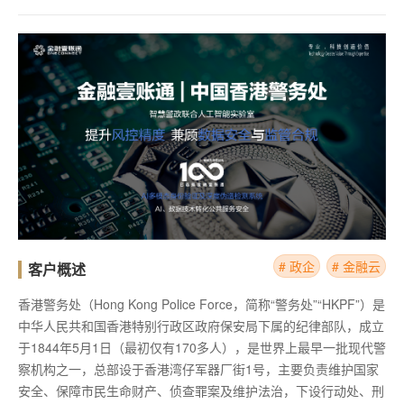
# 政企
# 金融云
客户概述
香港警务处（Hong Kong Police Force，简称“警务处”“HKPF”）是
中华人民共和国香港特别行政区政府保安局下属的纪律部队，成立
于1844年5月1日（最初仅有170多人），是世界上最早一批现代警
察机构之一，总部设于香港湾仔军器厂街1号，主要负责维护国家
安全、保障市民生命财产、侦查罪案及维护法治，下设行动处、刑