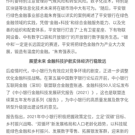
作时要特别注意管理好气候风险和转型风险。数字化技术，特别是
区块链等信息化技术未来将在碳市场中大有可为。”随后，平安银
行绿色金融事业部总裁朱育强以详实的案例阐述了平安银行在绿色
金融领域的实践，凭借“金融+科技”和综合金融服务能力、以及完
善的组织和配套体系，平安银行打造了“上有卫星星座、下有物联
网设备、中有数字口袋和开放银行”的开放银行数字服务生态。“‘碳
中和’一定是长远固定的赛道，平安将把绿色金融作为产业大力发
展，锻造有温度的金融。”朱育强表示。
展望未来 金融科技护航实体经济行稳致远
后疫情时代，中小银行为有效应对竞争环境的剧变，正进一步调整
优化金融科技战略。在第五届中国数字银行论坛召开前，中小银行
互联网金融（深圳）联盟联合金融壹账通、金融科技50人论坛发布
了《中小银行金融科技发展研究报告（2021）》，这也是联盟连
续第五年发布该系列《报告》，为中小银行的高质量发展及数字化
转型升级提出建设性的意见。
报告指出，2021年中小银行积极把握政策定位，立足“双碳”目标、
乡村振兴战略、“双循环”新发展格局和人口老龄化趋势，以科技赋
能绿色金融和乡村振兴、发展数字零售、拓展银发客群，迎来新的