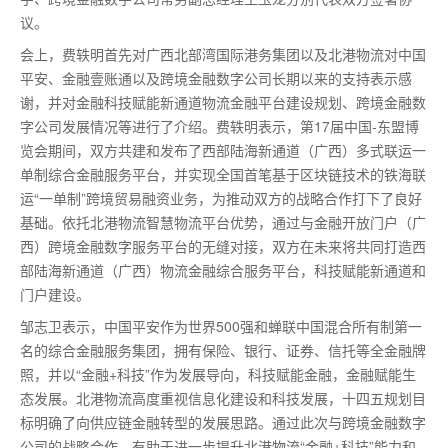
议。
会上，费轶明首先对广西北部湾国际港务集团以及北港物流对中国
平安、金融壹账通以及跨境金融数字公司长期以来的支持表示感
谢，并对金融科技赋能新通道物流金融平台建设规划、跨境金融数
字公司发展情况等进行了介绍。费轶明表示，第17届中国-东盟博
览会期间，双方共建和发布了西部陆海新通道（广西）多式联运一
单制综合金融服务平台，并实现全国首笔基于区块链技术的铁海联
运“一单制”跨境贸易融资业务，为推动双方的战略合作打下了良好
基础。依托北港物流智慧物流平台优势，通过与金融开放门户（广
西）跨境金融数字服务平台的无缝对接，双方在未来将共同打造西
部陆海新通道（广西）物流金融综合服务平台，科技赋能新通道和
门户建设。
邹志卫表示，中国平安作为世界500强和蝉联中国混合所有制第一
名的综合金融服务集团，拥有保险、银行、证券、信托等全金融牌
照，并以“金融+科技”作为发展导向，科技赋能金融，金融赋能生
态发展。北港物流高度重视信息化建设和科技发展，十四五规划目
标明确了向供应链金融转型的发展思路。通过此次与跨境金融数字
公司的战略合作，有助于进一步提升北港物流“金融+科技”能力和