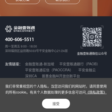
400-606-5511
周一至周五 9:00 - 18:00
深圳福田区益田路5033号平安金融中心21/24层
金融壹账通微信公众号
友情链接：
金融壹账通-新加坡
平安壹賬通銀行（PAOB）
平安壹账通征信（PAOCCRA）
平安金融云
深圳CA
普惠金融AI开放创新平台
我们非常重视您的个人隐私，当您访问我们的网站时，请同意使用
Copyright © 2021-2025 深圳壹账通智能科技有限公司 |
增值电信业务经营
的所有cookie。有关个人数据处理的更多信息可访问
《隐私政策》
许可证：粤B2-20180141
|
粤ICP备17140175号
|
粤公网安备
44030402003962号
接受
网站声明
隐私保护声明
网站地图