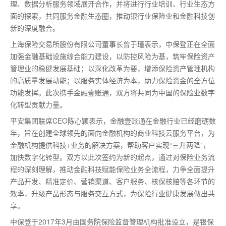
理、数据分析服务领域展开合作，并将进行行业培训、行业生态方
面的探索，共同服务金融生态圈，推动银行业保险业和金融科技创
新的深度融合。
上海保险交易所股份有限公司董事长曾于瑾表示，中保登正在全面
加强金融基础设施综合能力建设，以防控风险为基，筑牢保险资产
管理业的稳健发展基础；以深化改革为要，增添保险资产管理机构
的高质量发展动能；以服务实体经济为本，助力保险资金的全方位
功能发挥。此次携手金融壹账通，双方将共同为中国的保险业数字
化转型贡献力量。
平安集团联席CEO陈心颖表示，金融壹账通在金融行业已经磨砺数
年，旨在创建全球领先的面向金融机构的商业科技云服务平台，为
金融机构提供科技+业务的解决方案，帮助客户实现“三升两降”，
加快数字化转型。双方以此次签约为新的起点，通过对保险业务流
程的深刻理解，推动金融科技赋能保险业务全流程，力争全面提升
产品开发、精准定价、营销渠道、客户服务、核保核赔等各环节的
效率，升级产品形态与服务交互方式，为保险行业健康发展做出共
享。
中保登于2017年3月由国务院保险监督管理机构批准设立，是银保