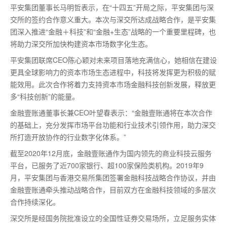
平安集团董事长马明哲表示，在“十四五”开局之际，平安集团与深
交所的签约合作意义重大。本次与深交所达成战略合作，是平安集
团深入推进“金融＋科技”和“金融+生态”战略的一个重要里程碑，也
将助力深交所加快构建资本市场数字化生态。
平安集团联席CEO陈心颖对未来项目落地充满信心，她相信在建设
更具全球影响力的资本市场生态进程中，科技将发挥更为积极的赋
能效用。此次合作将着力支持资本市场金融科技创新发展，释放更
多“科技创新”的能量。
金融壹账通董事长兼CEO叶望春表示：“金融壹账通将在本次合作
的基础上，充分发挥市场平台功能和行业技术引领作用，助力深交
所打造开放协作的行业数字化体系。”
截至2020年12月底，金融壹账通作为国内领先的商业科技云服务
平台，已服务了近700家银行、超100家保险类机构。2019年9
月，平安集团与香港交易所集团签署金融科技战略合作协议，并由
金融壹账通牵头推动战略合作，目前双方在金融科技领域的多层次
合作持续深化。
深交所是经国务院批准设立的全国性证券交易场所，立足服务实体