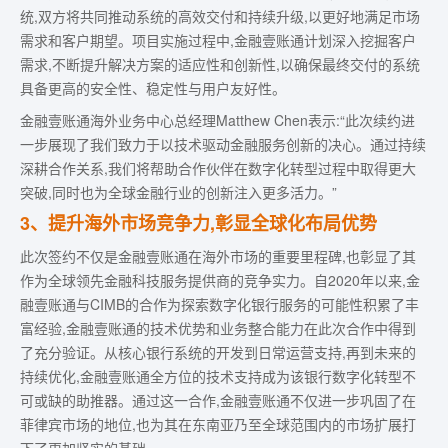
统,双方将共同推动系统的高效交付和持续升级,以更好地满足市场
需求和客户期望。项目实施过程中,金融壹账通计划深入挖掘客户
需求,不断提升解决方案的适应性和创新性,以确保最终交付的系统
具备更高的安全性、稳定性与用户友好性。
金融壹账通海外业务中心总经理Matthew Chen表示:“此次续约进
一步展现了我们致力于以技术驱动金融服务创新的决心。通过持续
深耕合作关系,我们将帮助合作伙伴在数字化转型过程中取得更大
突破,同时也为全球金融行业的创新注入更多活力。”
3、提升海外市场竞争力,彰显全球化布局优势
此次签约不仅是金融壹账通在海外市场的重要里程碑,也彰显了其
作为全球领先金融科技服务提供商的竞争实力。自2020年以来,金
融壹账通与CIMB的合作为探索数字化银行服务的可能性积累了丰
富经验,金融壹账通的技术优势和业务整合能力在此次合作中得到
了充分验证。从核心银行系统的开发到日常运营支持,再到未来的
持续优化,金融壹账通全方位的技术支持成为该银行数字化转型不
可或缺的助推器。通过这一合作,金融壹账通不仅进一步巩固了在
菲律宾市场的地位,也为其在东南亚乃至全球范围内的市场扩展打
下了更加坚实的基础。